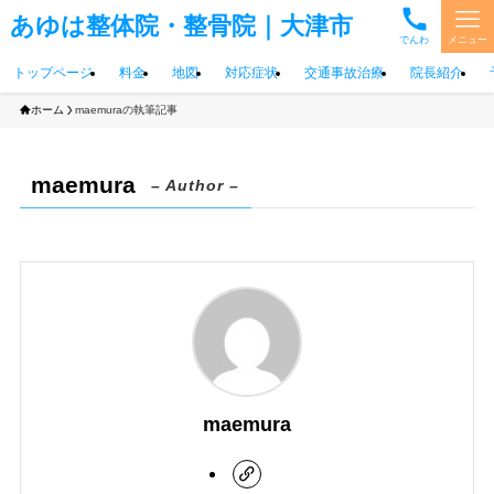
あゆは整体院・整骨院｜大津市
でんわ
メニュー
トップページ
料金
地図
対応症状
交通事故治療
院長紹介
ホーム
maemuraの執筆記事
maemura
– Author –
maemura