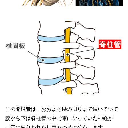
この
脊柱管
は、おおよそ腰の辺りまで続いていて
腰から下は脊柱管の中で束になっていた神経が
一気に
枝分かれ
をし両方の足に分布します。