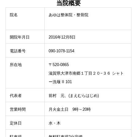
当院概要
院名
あゆは整体院・整骨院
開院年月日
2016年12月8日
電話番号
090-1078-1154
所在地
〒520-0865
滋賀県大津市南郷１丁目２０−３６ シャト
ー洗堰 II 101
代表者
前村 元、(まえむらはじめ)
営業時間
月火金土日 9時～20時
定休日
水・木
駐車場
無料駐車場2台完備