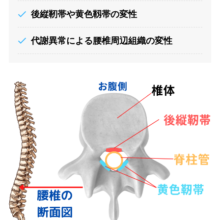
後縦靭帯
や黄色靱帯の変性
代謝異常による腰椎周辺組織の変性