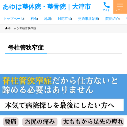
あゆは整体院・整骨院｜大津市
でんわ
メニュー
トップページ
料金
地図
対応症状
交通事故治療
院長紹介
ホーム
脊柱管狭窄症
脊柱管狭窄症