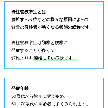
脊柱管狭窄症とは
腰椎すべり症
などの
様々な原因によって
背骨の
脊柱管
が
狭くなる状態の総称です。
脊柱管狭窄症は
頚椎
と
腰椎
に
発症することが多くて
頸椎よりも
腰椎
に多い症状です。
発症年齢
50歳代から徐々に増え始め、
60～70歳代の高齢者に多くみられます。