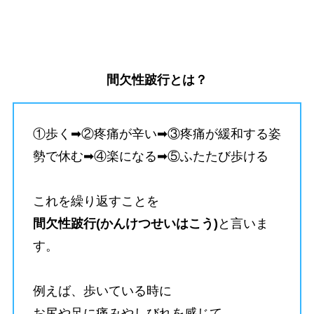
間欠性跛行とは？
①歩く➡②疼痛が辛い➡③疼痛が緩和する姿
勢で休む➡④楽になる➡⑤ふたたび歩ける
これを繰り返すことを
間欠性跛行(かんけつせいはこう)
と言いま
す。
例えば、歩いている時に
お尻や足に痛みやしびれを感じて